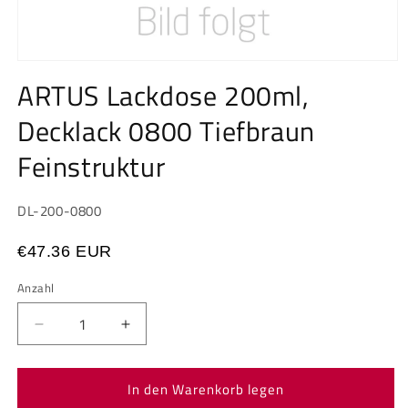
Medien
1
ARTUS Lackdose 200ml,
in
Modal
Decklack 0800 Tiefbraun
öffnen
Feinstruktur
SKU:
DL-200-0800
€47.36 EUR
Anzahl
Anzahl
Verringere
Erhöhe
die
die
Menge
Menge
In den Warenkorb legen
für
für