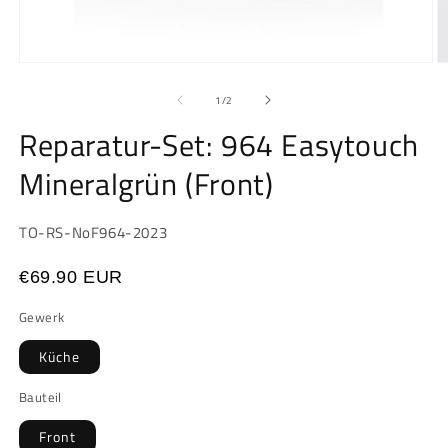
Medien
M
1
2
in
in
von
1
/
2
Modal
M
öffnen
ö
Reparatur-Set: 964 Easytouch
Mineralgrün (Front)
SKU:
TO-RS-NoF964-2023
€69.90 EUR
Gewerk
Küche
Bauteil
Front