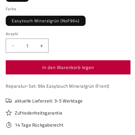
Farbe
Easytouch Mineralgrün (NoF964)
Anzahl
Anzahl
Verringere
Erhöhe
die
die
Menge
Menge
In den Warenkorb legen
für
für
Reparatur-
Reparatur-
Set:
Set:
Reparatur-Set: 964 Easytouch Mineralgrün (Front)
964
964
Easytouch
Easytouch
Mineralgrün
Mineralgrün
aktuelle Lieferzeit: 3-5 Werktage
(Front)
(Front)
Zufriedenheitsgarantie
14 Tage Rückgaberecht