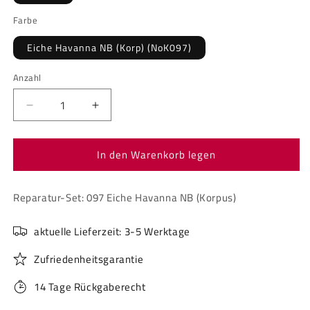
Farbe
Eiche Havanna NB (Korp) (NoK097)
Anzahl
Anzahl
Verringere
Erhöhe
die
die
Menge
Menge
In den Warenkorb legen
für
für
Reparatur-
Reparatur-
Set:
Set:
Reparatur-Set: 097 Eiche Havanna NB (Korpus)
097
097
Eiche
Eiche
Havanna
Havanna
aktuelle Lieferzeit: 3-5 Werktage
NB
NB
(Korpus)
(Korpus)
Zufriedenheitsgarantie
14 Tage Rückgaberecht