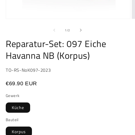
Medien
M
1
2
in
in
von
1
/
2
Modal
M
öffnen
ö
Reparatur-Set: 097 Eiche
Havanna NB (Korpus)
SKU:
TO-RS-NoK097-2023
€69.90 EUR
Gewerk
Küche
Bauteil
Korpus