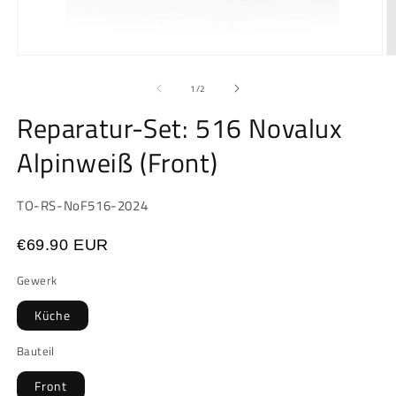
Medien
M
1
2
in
in
von
1
/
2
Modal
M
öffnen
ö
Reparatur-Set: 516 Novalux
Alpinweiß (Front)
SKU:
TO-RS-NoF516-2024
€69.90 EUR
Gewerk
Küche
Bauteil
Front