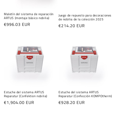
Maletín del sistema de reparación
Juego de repuesto para decoraciones
ARTUS (montaje básico nobilia)
de nobilia de la colección 2025
Precio
€996.03 EUR
Precio
€214.20 EUR
habitual
habitual
Estuche del sistema ARTUS
Estuche del sistema ARTUS
Reparatur (Confektion nobilia)
Reparatur (Confección KOMPOtherm)
Precio
€1,904.00 EUR
Precio
€928.20 EUR
habitual
habitual