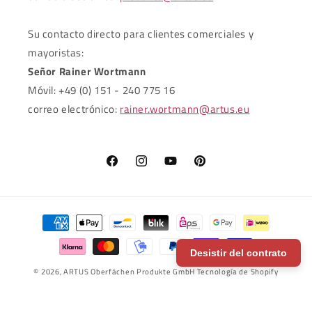
Su contacto directo para clientes comerciales y
mayoristas:
Señor Rainer Wortmann
Móvil: +49 (0) 151 - 240 775 16
correo electrónico:
rainer.wortmann@artus.eu
Facebook
Instagram
YouTube
Pinterest
Formas
de
pago
Desistir del contrato
© 2026,
ARTUS Oberfächen Produkte GmbH
Tecnología de Shopify
Política de reembolso
Política de privacidad
Términos del servicio
Política de envío
Aviso legal