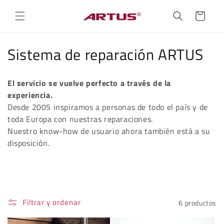
Ir
directamente
Carrito
al contenido
C
Sistema de reparación ARTUS
o
El servicio se vuelve perfecto a través de la
l
experiencia.
e
Desde 2005 inspiramos a personas de todo el país y de
toda Europa con nuestras reparaciones.
c
Nuestro know-how de usuario ahora también está a su
disposición.
c
i
ó
Filtrar y ordenar
6 productos
n