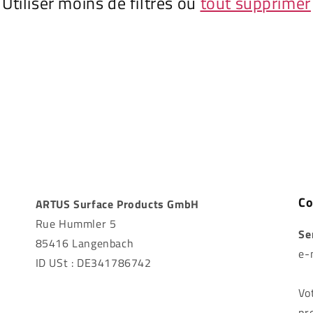
Utiliser moins de filtres ou
tout supprimer
Co
ARTUS Surface Products GmbH
Rue Hummler 5
Se
85416 Langenbach
e-
ID USt : DE341786742
Vo
pr