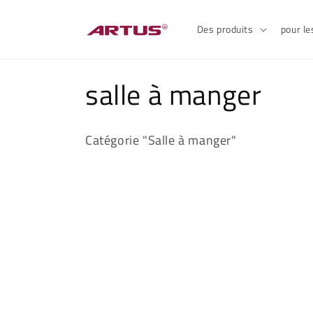
et
passer
au
Des produits
pour l
contenu
C
salle à manger
o
Catégorie "Salle à manger"
l
l
e
c
t